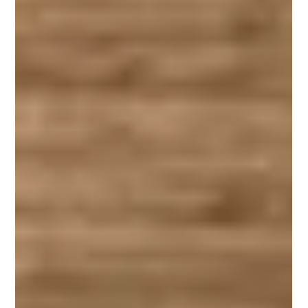
Couleurs du Thé, Une Boutique à taille humaine où le
conseil et l'accueil sont primordiales pour que ses clients
soient heureux