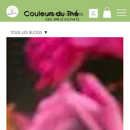
Couleurs du Thé
LIVRAISON GRATUITE
DES 49€ D'ACHATS
TOUS LES BLOGS
TOUS LES BLOGS
ROOIBOS
THES
Thé vert
Pu Erh