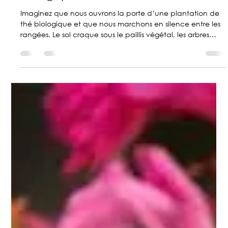
Couleurs du Thé
15 janv.
4 min de lecture
Visite d'une plantation de thé
biologique
Imaginez que nous ouvrons la porte d’une plantation de
thé biologique et que nous marchons en silence entre les
rangées. Le sol craque sous le paillis végétal, les arbres
ombragés filtrent la lumière, et l’air sent les feuilles fraîches.
Il ne s’agit pas d’une visite touristique, mais d’une
exploration conçue pour relier ce paysage aux produits
présents dans votre magasin.