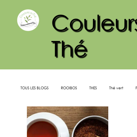
Couleur
Thé
TOUS LES BLOGS
ROOIBOS
THES
Thé vert