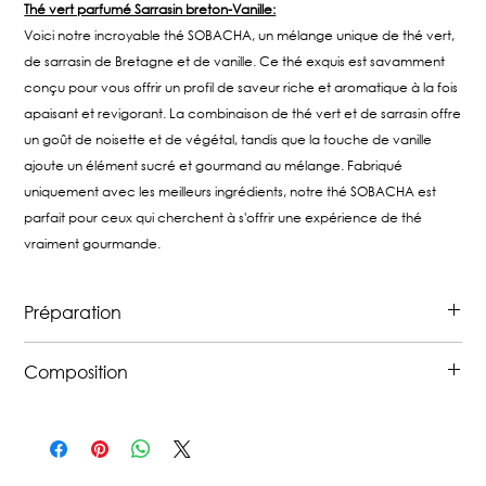
Thé vert parfumé Sarrasin breton-Vanille:
Voici notre incroyable thé SOBACHA, un mélange unique de thé vert,
de sarrasin de Bretagne et de vanille. Ce thé exquis est savamment
conçu pour vous offrir un profil de saveur riche et aromatique à la fois
apaisant et revigorant. La combinaison de thé vert et de sarrasin offre
un goût de noisette et de végétal, tandis que la touche de vanille
ajoute un élément sucré et gourmand au mélange. Fabriqué
uniquement avec les meilleurs ingrédients, notre thé SOBACHA est
parfait pour ceux qui cherchent à s'offrir une expérience de thé
vraiment gourmande.
Préparation
12 à 15 grammes par litre, eau à 75°, 2 à 3 minutes
Composition
d'infusion
Thé vert de Chine* (50%), sarrasin torréfié* (46%), arôme
naturel de vanille* (4%).
Possibles traces de gluten.
*Issu de l‘agriculture biologique