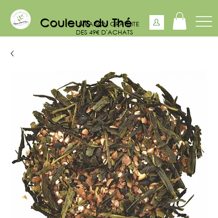
Couleurs du Thé
LIVRAISON GRATUITE
DES 49€ D'ACHATS