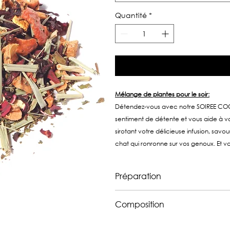
Quantité
*
Mélange de plantes pour le soir:
Détendez-vous avec notre SOIREE COCO
sentiment de détente et vous aide à vou
sirotant votre délicieuse infusion, savou
chat qui ronronne sur vos genoux. Et vou
Préparation
15 grammes par litre, eau à 100°,
Composition
Pomme*, citronnelle*, menthe*, h