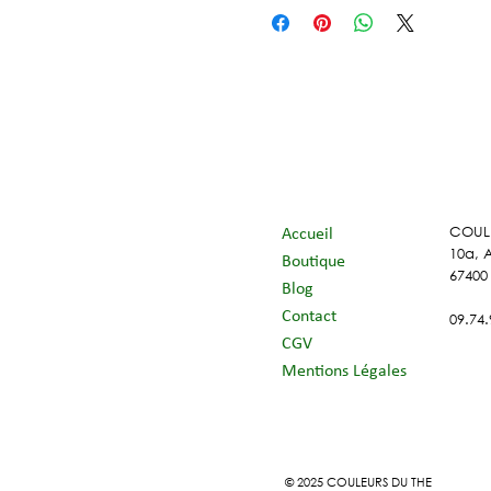
* Issu de l'agriculture biologique
COUL
Accueil
10a, 
Boutique
67400
Blog
Contact
09.74.
CGV
Mentions Légales
© 2025 COULEURS DU THE