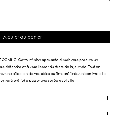
Ajouter au panier
ONING. Cette infusion apaisante du soir vous procure un
s détendre et à vous libérer du stress de la journée. Tout en
rez une sélection de vos séries ou films préférés, un bon livre et le
s voilà prêt(e) à passer une soirée douillette.
 7 à 10 minutes d'infusion
ibiscus*, écorces d'orange*, racine de réglisse*.