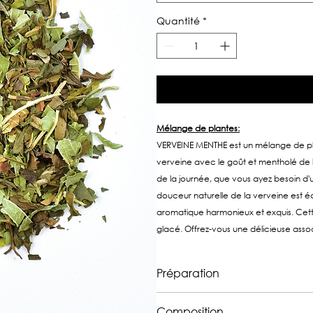
Quantité
*
Mélange de plantes:
VERVEINE MENTHE est un mélange de pla
verveine avec le goût et mentholé de
de la journée, que vous ayez besoin d'u
douceur naturelle de la verveine est éq
aromatique harmonieux et exquis. Cett
glacé. Offrez-vous une délicieuse asso
Préparation
15 grammes par litre, eau à 100°,
Composition