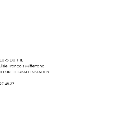
 (50%).
EURS DU THE
Allée François Mitterrand
 ILLKIRCH GRAFFENSTADEN
97.48.37