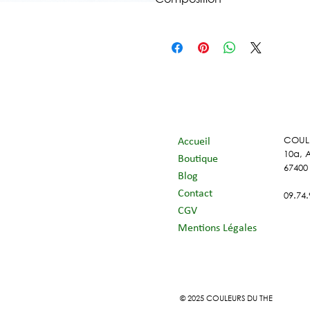
Verveine* (50%), menthe douce*
*Issu de l‘agriculture biologique
COUL
Accueil
10a, 
Boutique
67400
Blog
Contact
09.74.
CGV
Mentions Légales
© 2025 COULEURS DU THE