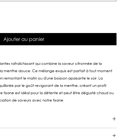
Ajouter au panier
ntes rafraîchissant qui combine la saveur citronnée de la
 la menthe douce. Ce mélange exquis est parfait à tout moment
n remontant le matin ou d'une boisson apaisante le soir. La
uilibrée par le goût revigorant de la menthe, créant un profil
e tisane est idéal pour la détente et peut être dégusté chaud ou
ciation de saveurs avec notre tisane
 7 à 10 minutes d'infusion