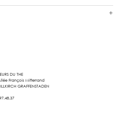
C, 3 à 5 minutes d'infusion
EURS DU THE
Allée François Mitterrand
 ILLKIRCH GRAFFENSTADEN
97.48.37