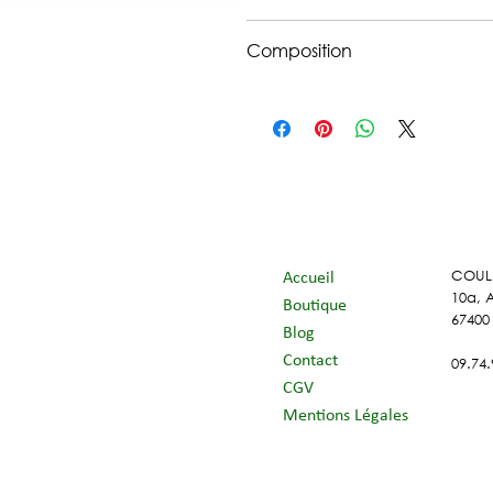
13 grammes par litre, eau à 100°
Composition
Thé noir Origine Chine
Issu de l'agriculture biologique
COUL
Accueil
10a, 
Boutique
67400
Blog
Contact
09.74.
CGV
Mentions Légales