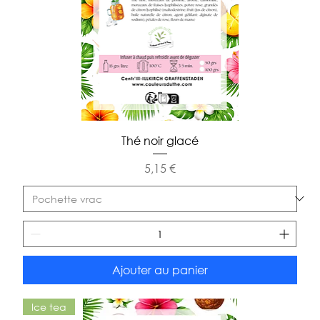
Thé noir glacé
Prix
5,15 €
Ajouter au panier
Ice tea