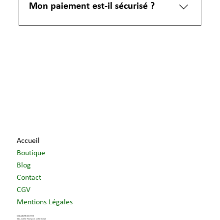
est sécurisé par le protocole SSL. Vos
Mon paiement est-il sécurisé ?
références bancaires ne transitent jamais sur
le réseau.
Pour vous garantir une totale confidentialité
des transactions, le paiement en ligne par
carte bancaire sur le site de Couleurs du Thé
est sécurisé par le protocole SSL. Vos
références bancaires ne transitent jamais sur
le réseau.
Accueil
Boutique
Blog
Contact
CGV
Mentions Légales
COULEURS DU THE
10a, Allée François Mitterrand