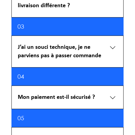
spam. Comme il s’agit d’un email
livraison différente ?
automatique, il se peut qu’il y soit redirigé.
Oui, c’est tout à fait possible. Lors de la
03
validation de votre commande, l’adresse que
vous renseignez par défaut est votre adresse
de facturation. Il vous suffit de cocher la
J’ai un souci technique, je ne
case « Expédier à une adresse différente »
parviens pas à passer commande
pour renseigner l’adresse de livraison
différente de votre adresse de facturation
Vous pouvez nous contacter en utilisant le
04
formulaire de contact et notre Service
Technique vous répondra dans les plus brefs
délais.
Mon paiement est-il sécurisé ?
Pour vous garantir une totale confidentialité
05
des transactions, le paiement en ligne par
carte bancaire sur le site de Couleurs du Thé