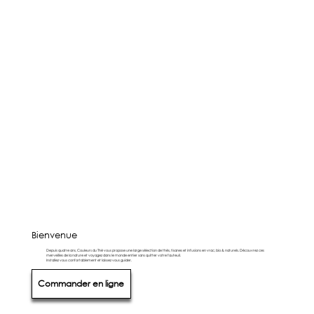
Bienvenue
Depuis quatre ans, Couleurs du Thé vous propose une large sélection de thés, tisanes et infusions en vrac, bio & naturels. Découvrez ces
merveilles de la nature et voyagez dans le monde entier sans quitter votre fauteuil.
Installez vous confortablement et laissez vous guider.
Commander en ligne