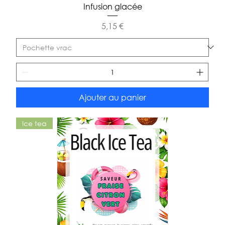
Infusion glacée
Prix
5,15 €
Ajouter au panier
Ice tea