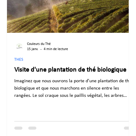
Couleurs du Thé
15 janv.
4 min de lecture
THES
Visite d'une plantation de thé biologique
Imaginez que nous ouvrons la porte d’une plantation de thé
biologique et que nous marchons en silence entre les
rangées. Le sol craque sous le paillis végétal, les arbres
ombragés filtrent la lumière, et l’air sent les feuilles fraîches.
Il ne s’agit pas d’une visite touristique, mais d’une exploratio
conçue pour relier ce paysage aux produits présents dans
votre magasin.